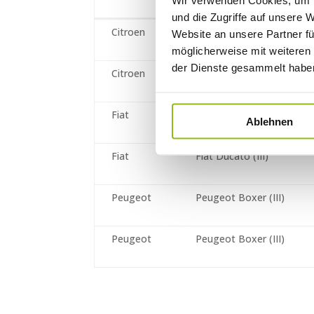
Wir verwenden Cookies, um I
und die Zugriffe auf unsere 
Hersteller
Verkaufsbezeichnung
Citroen
Citroen Jumper (III)
Website an unsere Partner fü
möglicherweise mit weiteren
der Dienste gesammelt habe
Citroen
Citroen Jumper (III)
Fiat
Fiat Ducato (III)
Ablehnen
Fiat
Fiat Ducato (III)
Peugeot
Peugeot Boxer (III)
Peugeot
Peugeot Boxer (III)