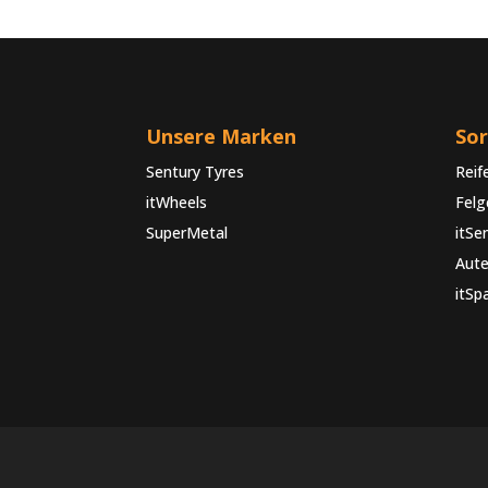
Unsere Marken
So
Sentury Tyres
Reif
itWheels
Felg
SuperMetal
itSe
Aute
itSp