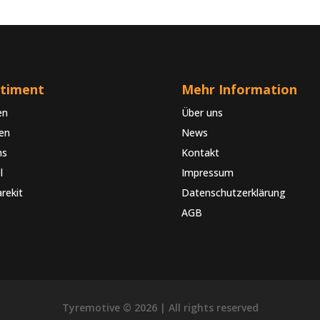
rtiment
Mehr Information
en
Über uns
en
News
ns
Kontakt
l
Impressum
arekit
Datenschutzerklärung
AGB
Tyremotive © 2026 | All rights reserved