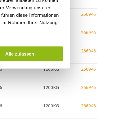
 Medien anbieten zu können
hrer Verwendung unserer
Felgenbreite
Belastung
Certificate
6
1200KG
266946
 führen diese Informationen
ie im Rahmen Ihrer Nutzung
6
1200KG
266946
6
1200KG
266946
Alle zulassen
6
1200KG
266946
6
1200KG
266946
6
1200KG
266946