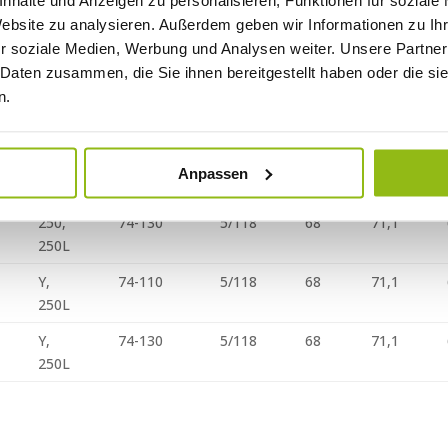
nhalte und Anzeigen zu personalisieren, Funktionen für soziale
Website zu analysieren. Außerdem geben wir Informationen zu I
Typ
KW-
LK
ET
ML
Y,
74-110
5/118
68
71,1
r soziale Medien, Werbung und Analysen weiter. Unsere Partner
Bereich
250L
 Daten zusammen, die Sie ihnen bereitgestellt haben oder die s
n.
Y,
74-130
5/118
68
71,1
250L
250,
74-109
5/118
68
71,1
Anpassen
250L
250,
74-130
5/118
68
71,1
250L
Y,
74-110
5/118
68
71,1
250L
Y,
74-130
5/118
68
71,1
250L