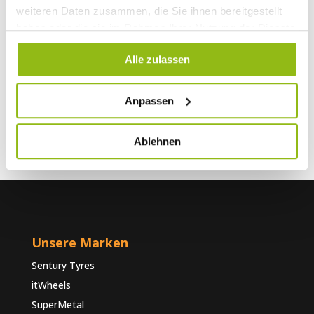
weiteren Daten zusammen, die Sie ihnen bereitgestellt
250L
haben oder die sie im Rahmen Ihrer Nutzung der Dienste
Peugeot
Peugeot Boxer (III)
Y,
gesammelt haben.
250L
Alle zulassen
Peugeot
Peugeot Boxer (III)
Y,
250L
Anpassen
Ablehnen
Unsere Marken
Sentury Tyres
itWheels
SuperMetal