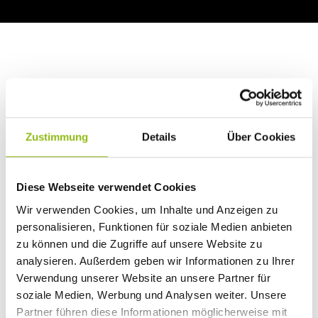
Suchen:
Zustimmung
Details
Über Cookies
Hersteller
Verkaufsbezeichnung
Typ
Hersteller
Verkaufsbezeichnung
Typ
Diese Webseite verwendet Cookies
Citroen
Citroen Jumper (III)
Y,
250L
Wir verwenden Cookies, um Inhalte und Anzeigen zu
personalisieren, Funktionen für soziale Medien anbieten
Citroen
Citroen Jumper (III)
Y,
zu können und die Zugriffe auf unsere Website zu
250L
analysieren. Außerdem geben wir Informationen zu Ihrer
Fiat
Fiat Ducato (III)
250,
Verwendung unserer Website an unsere Partner für
250L
soziale Medien, Werbung und Analysen weiter. Unsere
Partner führen diese Informationen möglicherweise mit
Fiat
Fiat Ducato (III)
250,