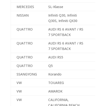
MERCEDES
SL-Klasse
230,2
NISSAN
Infiniti Q30, Infiniti
H15
Q30S, Infiniti QX30
QUATTRO
AUDI RS 6 AVANT / RS
4G
7 SPORTBACK
QUATTRO
AUDI RS 6 AVANT / RS
4G
7 SPORTBACK
QUATTRO
AUDI RS5
B8
QUATTRO
Q5
FY
SSANGYONG
Korando
CK
VW
TOUAREG
CR
VW
AMAROK
2H,2
VW
CALIFORNIA,
7HM
CALIFORNIA BEACH