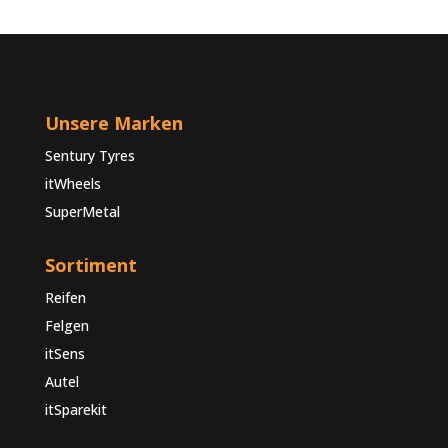
Unsere Marken
Sentury Tyres
itWheels
SuperMetal
Sortiment
Reifen
Felgen
itSens
Autel
itSparekit