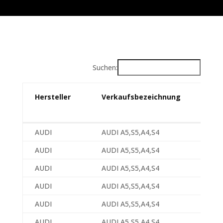
Suchen:
Hersteller
Verkaufsbezeichnung
Typ
Hersteller
Verkaufsbezeichnung
Typ
AUDI
AUDI A5,S5,A4,S4
B81
AUDI
AUDI A5,S5,A4,S4
B81
AUDI
AUDI A5,S5,A4,S4
B81
AUDI
AUDI A5,S5,A4,S4
B81
AUDI
AUDI A5,S5,A4,S4
B81
AUDI
AUDI A5,S5,A4,S4
B81