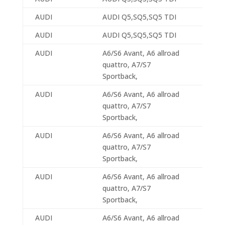
AUDI
AUDI Q5,SQ5,SQ5 TDI
8R
AUDI
AUDI Q5,SQ5,SQ5 TDI
8R
AUDI
A6/S6 Avant, A6 allroad
4G1
quattro, A7/S7
Sportback,
AUDI
A6/S6 Avant, A6 allroad
4G1
quattro, A7/S7
Sportback,
AUDI
A6/S6 Avant, A6 allroad
4G1
quattro, A7/S7
Sportback,
AUDI
A6/S6 Avant, A6 allroad
4G1
quattro, A7/S7
Sportback,
AUDI
A6/S6 Avant, A6 allroad
4G1