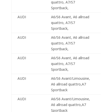
quattro, A7/S7
Sportback,
AUDI
A6/S6 Avant, A6 allroad
4G1
quattro, A7/S7
Sportback,
AUDI
A6/S6 Avant, A6 allroad
4G1
quattro, A7/S7
Sportback,
AUDI
A6/S6 Avant, A6 allroad
4G1
quattro, A7/S7
Sportback,
AUDI
A6/S6 Avant/Limousine,
4G
A6 allroad quattro,A7
Sportback
AUDI
A6/S6 Avant/Limousine,
4G
A6 allroad quattro,A7
Sportback